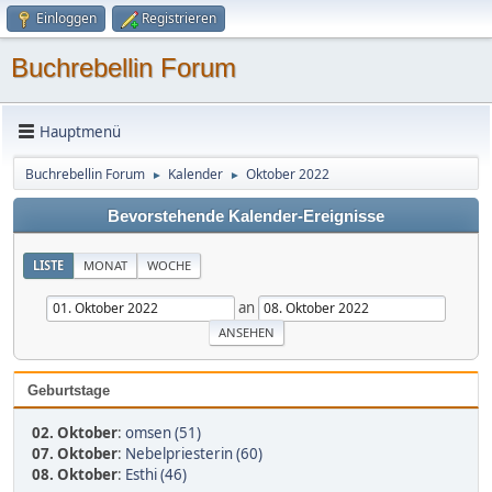
Einloggen
Registrieren
Buchrebellin Forum
Hauptmenü
Buchrebellin Forum
Kalender
Oktober 2022
►
►
Bevorstehende Kalender-Ereignisse
LISTE
MONAT
WOCHE
an
Geburtstage
02. Oktober
:
omsen (51)
07. Oktober
:
Nebelpriesterin (60)
08. Oktober
:
Esthi (46)