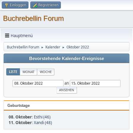
Einloggen
Registrieren
Buchrebellin Forum
Hauptmenü
Buchrebellin Forum
Kalender
Oktober 2022
►
►
Bevorstehende Kalender-Ereignisse
LISTE
MONAT
WOCHE
an
Geburtstage
08. Oktober
:
Esthi (46)
11. Oktober
:
Xandi (48)