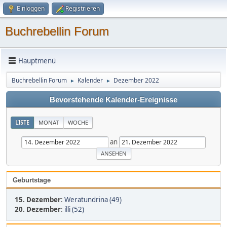
Einloggen
Registrieren
Buchrebellin Forum
Hauptmenü
Buchrebellin Forum
Kalender
Dezember 2022
►
►
Bevorstehende Kalender-Ereignisse
LISTE
MONAT
WOCHE
an
Geburtstage
15. Dezember
:
Weratundrina (49)
20. Dezember
:
illi (52)