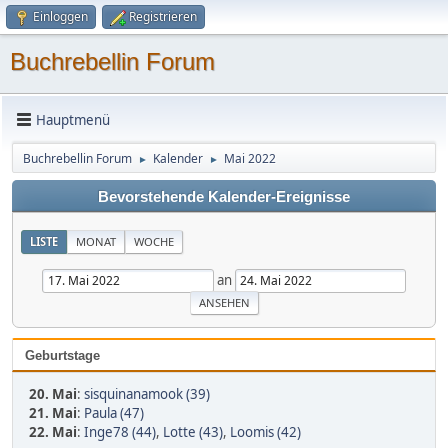
Einloggen
Registrieren
Buchrebellin Forum
Hauptmenü
Buchrebellin Forum
Kalender
Mai 2022
►
►
Bevorstehende Kalender-Ereignisse
LISTE
MONAT
WOCHE
an
Geburtstage
20. Mai
:
sisquinanamook (39)
21. Mai
:
Paula (47)
22. Mai
:
Inge78 (44)
,
Lotte (43)
,
Loomis (42)