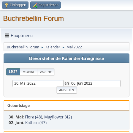
Einloggen
Registrieren
Buchrebellin Forum
Hauptmenü
Buchrebellin Forum
Kalender
Mai 2022
►
►
Bevorstehende Kalender-Ereignisse
LISTE
MONAT
WOCHE
an
Geburtstage
30. Mai
:
Flora (48)
,
Mayflower (42)
02. Juni
:
Kathrin (47)