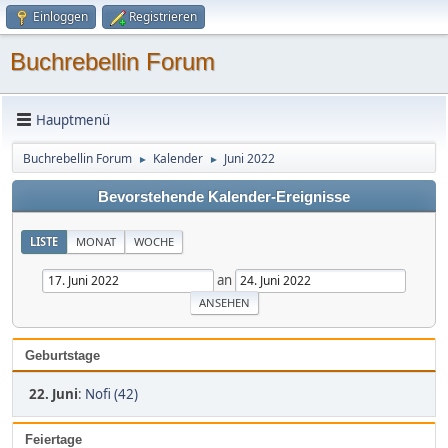
Einloggen
Registrieren
Buchrebellin Forum
Hauptmenü
Buchrebellin Forum
Kalender
Juni 2022
►
►
Bevorstehende Kalender-Ereignisse
LISTE
MONAT
WOCHE
an
Geburtstage
22. Juni
:
Nofi (42)
Feiertage