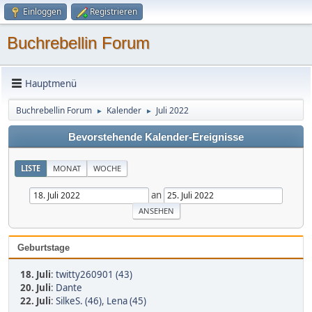
Einloggen
Registrieren
Buchrebellin Forum
Hauptmenü
Buchrebellin Forum
Kalender
Juli 2022
►
►
Bevorstehende Kalender-Ereignisse
LISTE
MONAT
WOCHE
an
Geburtstage
18. Juli
:
twitty260901 (43)
20. Juli
:
Dante
22. Juli
:
SilkeS. (46)
,
Lena (45)