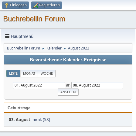
Einloggen
Registrieren
Buchrebellin Forum
Hauptmenü
Buchrebellin Forum
Kalender
August 2022
►
►
Bevorstehende Kalender-Ereignisse
LISTE
MONAT
WOCHE
an
Geburtstage
03. August
:
nirak (58)