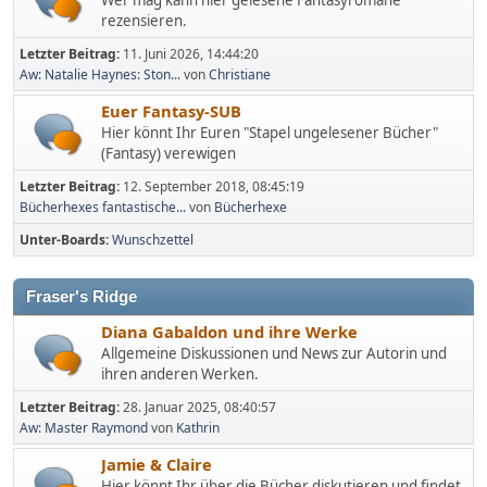
Wer mag kann hier gelesene Fantasyromane
rezensieren.
Letzter Beitrag:
11. Juni 2026, 14:44:20
Aw: Natalie Haynes: Ston...
von
Christiane
Euer Fantasy-SUB
Hier könnt Ihr Euren "Stapel ungelesener Bücher"
(Fantasy) verewigen
Letzter Beitrag:
12. September 2018, 08:45:19
Bücherhexes fantastische...
von
Bücherhexe
Unter-Boards
Wunschzettel
Fraser's Ridge
Diana Gabaldon und ihre Werke
Allgemeine Diskussionen und News zur Autorin und
ihren anderen Werken.
Letzter Beitrag:
28. Januar 2025, 08:40:57
Aw: Master Raymond
von
Kathrin
Jamie & Claire
Hier könnt Ihr über die Bücher diskutieren und findet