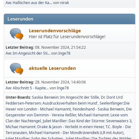
Aw: Hallöchen aus der Ka...
von
nirak
Leserunden
Leserundenvorschläge
Hier ist Platz für Leserundenvorschläge!
Letzter Beitrag:
08. November 2024, 21:54:22
Aw: Im Angesicht der Sti...
von
Inge78
aktuelle Leserunden
Letzter Beitrag:
28. November 2024, 14:40:06
Aw: Abschnitt 5 - Kapite...
von
Inge78
Unter-Boards
Saskia Berwein: Im Angesicht der Stille
Dr. Dorit Urd
Feddersen-Petersen: Ausdrucksverhalten beim Hund'
Seelenfänger:Die
Hexer von London - Michael Hamannt
Feindeshand - Saskia Berwein
Die
Gespenster von Demmin - Verena Keßler
Michael Hamannt: Lexie vom
Clan der Nachtengel
Juliet Marillier: Das Kind der Stürme: Sevenwaters 3
Michae Hamannt: Drake & Jason - Verliebt in einen Hexer
T.C. Boyle - Die
Terranauten
Michael Hamannt - Der Mondtränendieb (LR mit Autor)
Juliet Marillier: Sohn der Schatten
Juliet Marillier: Die Tochter der Wälder