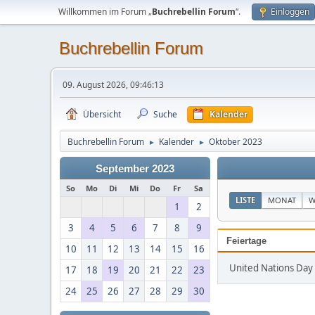
Willkommen im Forum „
Buchrebellin Forum
“.
Einloggen
Buchrebellin Forum
09. August 2026, 09:46:13
Übersicht
Suche
Kalender
Buchrebellin Forum
Kalender
Oktober 2023
►
►
September 2023
So
Mo
Di
Mi
Do
Fr
Sa
LISTE
MONAT
W
1
2
3
4
5
6
7
8
9
Feiertage
10
11
12
13
14
15
16
United Nations Day 
17
18
19
20
21
22
23
24
25
26
27
28
29
30