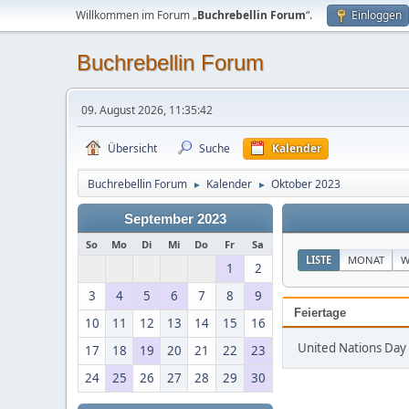
Willkommen im Forum „
Buchrebellin Forum
“.
Einloggen
Buchrebellin Forum
09. August 2026, 11:35:42
Übersicht
Suche
Kalender
Buchrebellin Forum
Kalender
Oktober 2023
►
►
September 2023
So
Mo
Di
Mi
Do
Fr
Sa
LISTE
MONAT
W
1
2
3
4
5
6
7
8
9
Feiertage
10
11
12
13
14
15
16
United Nations Day 
17
18
19
20
21
22
23
24
25
26
27
28
29
30