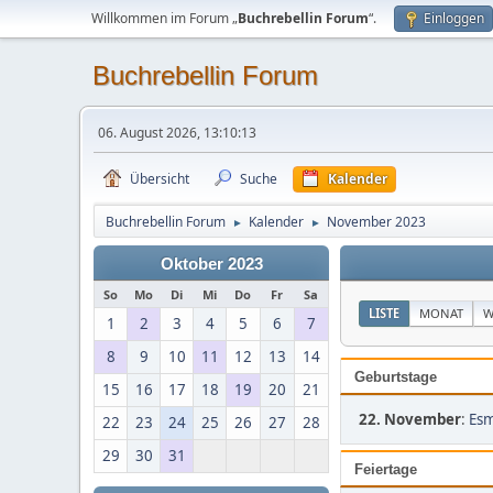
Willkommen im Forum „
Buchrebellin Forum
“.
Einloggen
Buchrebellin Forum
06. August 2026, 13:10:13
Übersicht
Suche
Kalender
Buchrebellin Forum
Kalender
November 2023
►
►
Oktober 2023
So
Mo
Di
Mi
Do
Fr
Sa
LISTE
MONAT
W
1
2
3
4
5
6
7
8
9
10
11
12
13
14
Geburtstage
15
16
17
18
19
20
21
22. November
:
Esm
22
23
24
25
26
27
28
29
30
31
Feiertage