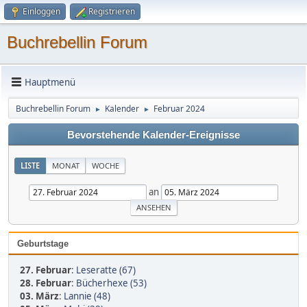
Einloggen
Registrieren
Buchrebellin Forum
Hauptmenü
Buchrebellin Forum
Kalender
Februar 2024
►
►
Bevorstehende Kalender-Ereignisse
LISTE
MONAT
WOCHE
an
Geburtstage
27. Februar
:
Leseratte (67)
28. Februar
:
Bücherhexe (53)
03. März
:
Lannie (48)