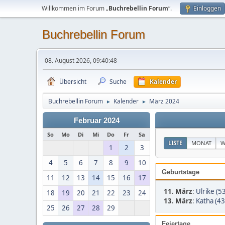
Willkommen im Forum „
Buchrebellin Forum
“.
Einloggen
Buchrebellin Forum
08. August 2026, 09:40:48
Übersicht
Suche
Kalender
Buchrebellin Forum
Kalender
März 2024
►
►
Februar 2024
So
Mo
Di
Mi
Do
Fr
Sa
LISTE
MONAT
W
1
2
3
4
5
6
7
8
9
10
Geburtstage
11
12
13
14
15
16
17
11. März
:
Ulrike (5
18
19
20
21
22
23
24
13. März
:
Katha (43
25
26
27
28
29
Feiertage