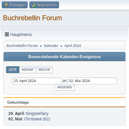
Einloggen
Registrieren
Buchrebellin Forum
Hauptmenü
Buchrebellin Forum
Kalender
April 2024
►
►
Bevorstehende Kalender-Ereignisse
LISTE
MONAT
WOCHE
an
Geburtstage
29. April
:
Kingsizefairy
02. Mai
:
Christiane (62)