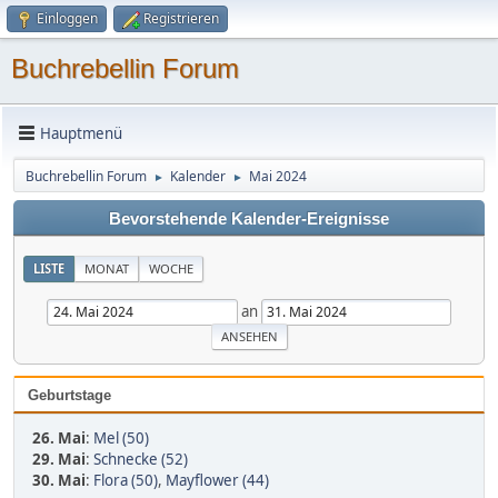
Einloggen
Registrieren
Buchrebellin Forum
Hauptmenü
Buchrebellin Forum
Kalender
Mai 2024
►
►
Bevorstehende Kalender-Ereignisse
LISTE
MONAT
WOCHE
an
Geburtstage
26. Mai
:
Mel (50)
29. Mai
:
Schnecke (52)
30. Mai
:
Flora (50)
,
Mayflower (44)