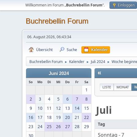
Willkommen im Forum „
Buchrebellin Forum
“.
Einloggen
Buchrebellin Forum
06. August 2026, 06:43:34
Übersicht
Suche
Kalender
Buchrebellin Forum
Kalender
Juli 2024
Woche beginne
►
►
►
«
Juni 2024
So
Mo
Di
Mi
Do
Fr
Sa
LISTE
MONAT
W
1
2
3
4
5
6
7
8
Juli
9
10
11
12
13
14
15
16
17
18
19
20
21
22
Tag
23
24
25
26
27
28
29
Sonntag - 7
30