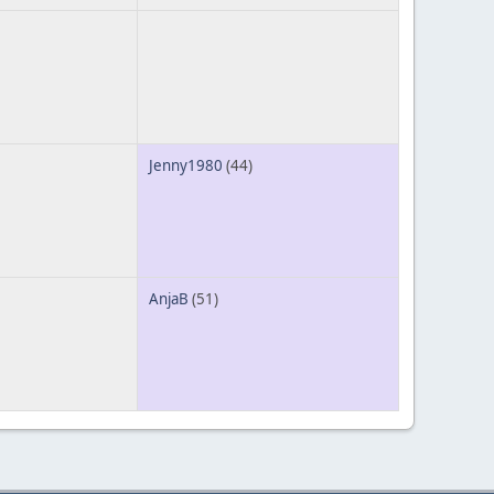
Jenny1980
(44)
AnjaB
(51)