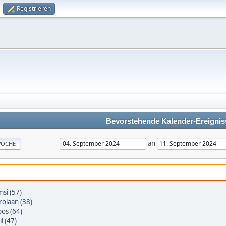
Registrieren
Bevorstehende Kalender-Ereignis
an
OCHE
si (57)
olaan (38)
os (64)
il (47)