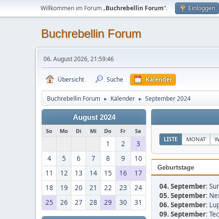
Willkommen im Forum „
Buchrebellin Forum
“.
Einloggen
Buchrebellin Forum
06. August 2026, 21:59:46
Übersicht
Suche
Kalender
Buchrebellin Forum
Kalender
September 2024
►
►
August 2024
So
Mo
Di
Mi
Do
Fr
Sa
LISTE
MONAT
W
1
2
3
4
5
6
7
8
9
10
Geburtstage
11
12
13
14
15
16
17
04. September
:
Sum
18
19
20
21
22
23
24
05. September
:
Ner
25
26
27
28
29
30
31
06. September
:
Lup
09. September
:
Tec