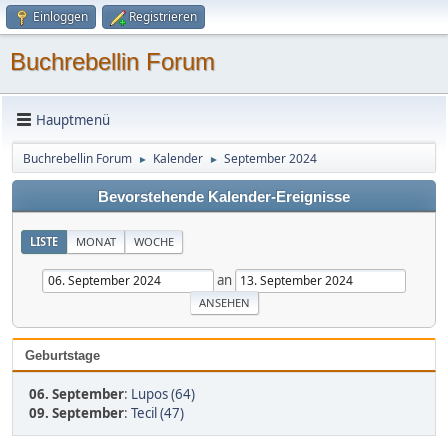
Einloggen
Registrieren
Buchrebellin Forum
Hauptmenü
Buchrebellin Forum
Kalender
September 2024
►
►
Bevorstehende Kalender-Ereignisse
LISTE
MONAT
WOCHE
an
Geburtstage
06. September
:
Lupos (64)
09. September
:
Tecil (47)