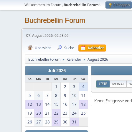
Willkommen im Forum „
Buchrebellin Forum
“.
Einloggen
Buchrebellin Forum
07. August 2026, 02:58:05
Übersicht
Suche
Kalender
Buchrebellin Forum
Kalender
August 2026
►
►
Juli 2026
So
Mo
Di
Mi
Do
Fr
Sa
LISTE
MONAT
W
1
2
3
4
5
6
7
8
9
10
11
Keine Ereignisse vo
12
13
14
15
16
17
18
19
20
21
22
23
24
25
26
27
28
29
30
31