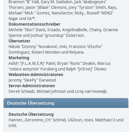
Brannon "B" Hall, Gary M. Gadsdon, Jack "akabugeyes"
Thorsen, Jason "JBlaze" Clemons, Joey "Tyrsson" Smith, Kays,
Michael "Mick." Gomez, NanoSector, Ricky., Russell "NEND"
Najar und SA™.
Dokumentationsschreiber
Michele "Illori" Davis, Irisado, AngelinaBelle, Chainy, Graeme
Spence und Joshua "groundup" Dickerson.
Übersetzer
Nikola "Dzonny" Novaković, m4z, Francisco "d3vcho"
Domínguez, Robert Monden und Relyana.
Marketing
Adish "(F.L.A.M.E.R)" Patel, Bryan "Runic" Deakin, Marcus
"cσσкιє мσηѕтєя" Forsberg und Ralph "[n3rve]" Otowo.
Webseiten-Administratoren
Jeremy "SleePy" Darwood.
Server-Administratoren
Derek Schwab, Michael Johnson und Liroy van Hoewijk.
Deutsche Übersetzung
Deutsche Übersetzung
Hannes „Geronimo_CH“ Schmid, UliZeun, noex, Matthias13 und
Intit.