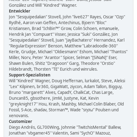
González und Will "Kindred" Wagner.
Entwickler
Jon "Sesquipedalian" Stovell, John "live627" Rayes, Oscar "Ozp"
Rydhé, Aaron van Geffen, Antechinus, Bjoern "Bloc"
Kristiansen, Brad "IchBin™" Grow, Colin Schoen, emanuele,
Hendrik Jan "Compuart" Visser, Jessica "Suki" González, Jon
"Sesquipedalian" Stovell, Juan "JayBachatero" Hernandez, Karl
"RegularExpression" Benson, Matthew "Labradoodle-360"
Kerle, Grudge, Michael "Oldiesmann" Eshom, Michael "Thantos"
Miller, Norv, Peter "Arantor" Spicer, Selman "[SiNaN]" Eser,
Shawn Bulen, Shitiz "Dragooon" Garg, Theodore "Orstio"
Hildebrandt, Thorsten "TE" Eurich und winrules.
Support-Spezialisten
Will "Kindred" Wagner, Doug Heffernan, lurkalot, Steve, Aleksi
"Lex" Kilpinen, br360, GigaWatt, ziycon, Adam Tallon, Bigguy,
Bruno "margarett" Alves, CapadY, ChalkCat, Chas Large,
Duncan85, gbsothere, JimM, Justyne, Kat, Kevin
"greyknight17" Hou, Krash, Mashby, Michael Colin Blaber, Old
Fossil, S-Ace, shadav, Storman™, Wade "sησω" Poulsen und
xenovanis.
Customizer
Diego Andrés, GL700Wing, Johnnie "TwitchisMental" Ballew,
Jonathan "vbgamer45" Valentin, Sami "SychO" Mazouz,