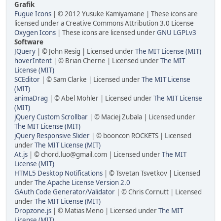
Grafik
Fugue Icons
| © 2012 Yusuke Kamiyamane | These icons are
licensed under a Creative Commons Attribution 3.0 License
Oxygen Icons
| These icons are licensed under
GNU LGPLv3
Software
JQuery
| © John Resig | Licensed under
The MIT License (MIT)
hoverIntent
| © Brian Cherne | Licensed under
The MIT
License (MIT)
SCEditor
| © Sam Clarke | Licensed under
The MIT License
(MIT)
animaDrag
| © Abel Mohler | Licensed under
The MIT License
(MIT)
jQuery Custom Scrollbar
| © Maciej Zubala | Licensed under
The MIT License (MIT)
jQuery Responsive Slider
| © booncon ROCKETS | Licensed
under
The MIT License (MIT)
At.js
| © chord.luo@gmail.com | Licensed under
The MIT
License (MIT)
HTML5 Desktop Notifications
| © Tsvetan Tsvetkov | Licensed
under
The Apache License Version 2.0
GAuth Code Generator/Validator
| © Chris Cornutt | Licensed
under
The MIT License (MIT)
Dropzone.js
| © Matias Meno | Licensed under
The MIT
License (MIT)