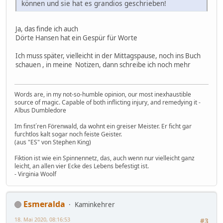
können und sie hat es grandios geschrieben!
Ja, das finde ich auch
Dörte Hansen hat ein Gespür für Worte
Ich muss später, vielleicht in der Mittagspause, noch ins Buch
schauen , in meine Notizen, dann schreibe ich noch mehr
Words are, in my not-so-humble opinion, our most inexhaustible
source of magic. Capable of both inflicting injury, and remedying it -
Albus Dumbledore
Im finst´ren Förenwald, da wohnt ein greiser Meister. Er ficht gar
furchtlos kalt sogar noch feiste Geister.
(aus "ES" von Stephen King)
Fiktion ist wie ein Spinnennetz, das, auch wenn nur vielleicht ganz
leicht, an allen vier Ecke des Lebens befestigt ist.
- Virginia Woolf
Esmeralda
Kaminkehrer
18. Mai 2020, 08:16:53
#3