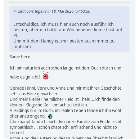
Zitat von: Inge78 in 18. Mai 2020, 07:53:50
Entschuldigt, ich muss hier auch noch ausführlich
posten, aber ich hatte am Wochenende keine Lust auf
PC
Und mit dem Handy ist mir posten auch immer zu
mühsam
Same here!
Ich bin natürlich auch schon lange mit dem Buch durch und
habe es geliebt!
Gerade Hinni, Vera und Anne sind mir mit ihrer Geschcihte
sehr ans Herz gewachsen.
Und mein kleiner heimlicher Held ist Theis ... ich finde den
kleinen 'Klugscheißer' einfach zu köstlich.
Allerdings nur im Buch, im realen Leben fände ich ihn wohl
eher anstrengend.
Überhaupt fand ich auch die ganze Familie zum Felde recht
sympathisch ... schön chaotisch, erfrischend und nicht so
korrekt.
Achja, und die Läuterung des Burkhard Weißherbst fand ich