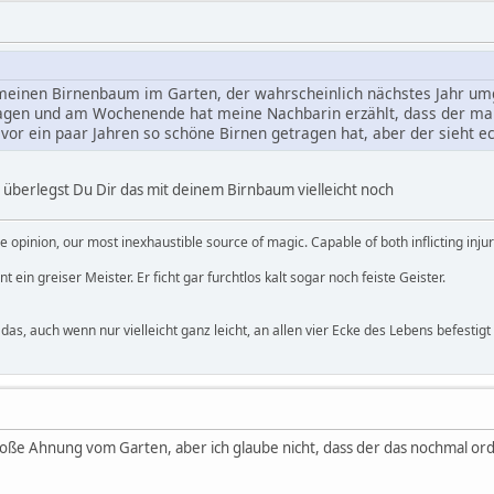
 meinen Birnenbaum im Garten, der wahrscheinlich nächstes Jahr um
agen und am Wochenende hat meine Nachbarin erzählt, dass der mal 
r vor ein paar Jahren so schöne Birnen getragen hat, aber der sieht e
n überlegst Du Dir das mit deinem Birnbaum vielleicht noch
 opinion, our most inexhaustible source of magic. Capable of both inflicting inj
 ein greiser Meister. Er ficht gar furchtlos kalt sogar noch feiste Geister.
 das, auch wenn nur vielleicht ganz leicht, an allen vier Ecke des Lebens befestigt 
oße Ahnung vom Garten, aber ich glaube nicht, dass der das nochmal orde