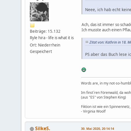
Neee, ich hab echt kein
Ach, das ist immer so scha
Ich musste auch einen Pfl
Beiträge: 15.132
Ryle hira - life is what it is
Zitat von: Kathrin in 18. 
Ort: Niederrhein
Gespeichert
PS aber das Buch lese 
Words are, in my not-so-humble
Im finst´ren Förenwald, da wohnt
(aus "ES" von Stephen King)
Fiktion ist wie ein Spinnennetz,
- Virginia Woolf
SilkeS.
30. Mai 2020, 20:14:14