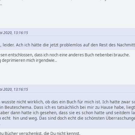
..
Mai 2020, 13:16:15
, leider. Ach ich hätte die jetzt problemlos auf den Rest des Nachm
esen entschlossen, dass ich noch eine anderes Buch nebenbei brauche.
 deprimieren mich irgendwie..
Mai 2020, 13:16:15
 wusste nicht wirklich, ob das ein Buch für mich ist. Ich hatte zwar 
in Beuteschema. Dass ich es tatsächlich bei mir zu Hause habe, lie
ber dann hatte ich gesehen, dass sie es schon hatte und seitdem la
in echt hin und weg. Das sind doch echt die schönsten Überraschunge
.
s Du Bücher verschenkst, die Du nicht kennst.