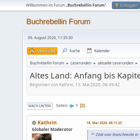
Willkommen im Forum „
Buchrebellin Forum
“.
Einloggen
Buchrebellin Forum
09. August 2026, 11:35:30
Übersicht
Suche
Kalender
Buchrebellin Forum
Leserunden
aktuelle Leserunden
►
►
►
Altes Land: Anfang bis Kapite
Begonnen von Kathrin, 13. Mai 2020, 08:49:42
1
Seiten
2
NACH UNTEN
Kathrin
18. Mai 2020, 08:11:25
Globaler Moderator
Zitat von: leseschnecke in