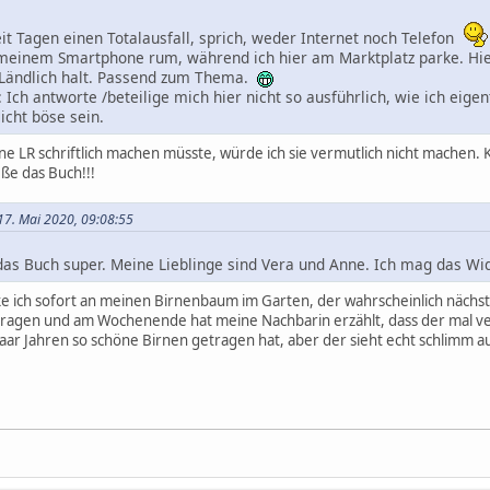
eit Tagen einen Totalausfall, sprich, weder Internet noch Telefon
f meinem Smartphone rum, während ich hier am Marktplatz parke. Hie
 Ländlich halt. Passend zum Thema.
 Ich antworte /beteilige mich hier nicht so ausführlich, wie ich eige
cht böse sein.
e LR schriftlich machen müsste, würde ich sie vermutlich nicht machen. 
ße das Buch!!!
 17. Mai 2020, 09:08:55
 das Buch super. Meine Lieblinge sind Vera und Anne. Ich mag das Wi
ke ich sofort an meinen Birnenbaum im Garten, der wahrscheinlich nächs
ragen und am Wochenende hat meine Nachbarin erzählt, dass der mal ver
paar Jahren so schöne Birnen getragen hat, aber der sieht echt schlimm a