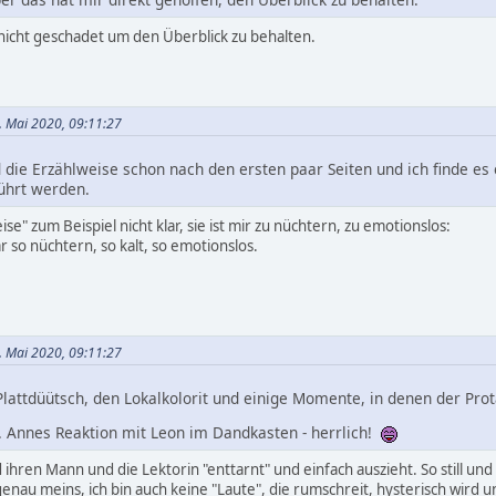
icht geschadet um den Überblick zu behalten.
3. Mai 2020, 09:11:27
d die Erzählweise schon nach den ersten paar Seiten und ich finde e
ührt werden.
e" zum Beispiel nicht klar, sie ist mir zu nüchtern, zu emotionslos:
r so nüchtern, so kalt, so emotionslos.
3. Mai 2020, 09:11:27
lattdüütsch, den Lokalkolorit und einige Momente, in denen der Prot
. Annes Reaktion mit Leon im Dandkasten - herrlich!
d ihren Mann und die Lektorin "enttarnt" und einfach auszieht. So still 
 genau meins, ich bin auch keine "Laute", die rumschreit, hysterisch wird 