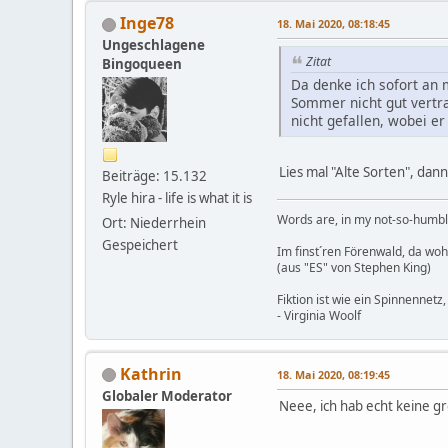
Inge78
18. Mai 2020, 08:18:45
Ungeschlagene
Zitat
Bingoqueen
Da denke ich sofort an
Sommer nicht gut vertr
nicht gefallen, wobei e
Lies mal "Alte Sorten", dan
Beiträge: 15.132
Ryle hira - life is what it is
Words are, in my not-so-humble
Ort: Niederrhein
Gespeichert
Im finst´ren Förenwald, da wohnt
(aus "ES" von Stephen King)
Fiktion ist wie ein Spinnennetz,
- Virginia Woolf
Kathrin
18. Mai 2020, 08:19:45
Globaler Moderator
Neee, ich hab echt keine gr