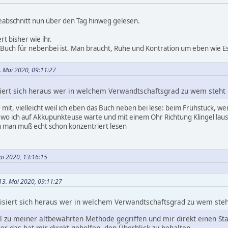
eabschnitt nun über den Tag hinweg gelesen.
rt bisher wie ihr.
n Buch für nebenbei ist. Man braucht, Ruhe und Kontration um eben wie 
3. Mai 2020, 09:11:27
siert sich heraus wer in welchem Verwandtschaftsgrad zu wem steht
mit, vielleicht weil ich eben das Buch neben bei lese: beim Frühstück, wenn
t wo ich auf Akkupunkteuse warte und mit einem Ohr Richtung Klingel lausch
nn man muß echt schon konzentriert lesen
Mai 2020, 13:16:15
 13. Mai 2020, 09:11:27
lisiert sich heraus wer in welchem Verwandtschaftsgrad zu wem steht
ll zu meiner altbewährten Methode gegriffen und mir direkt einen S
r das hat mir direkt geholfen, den Überblick zu behalten.