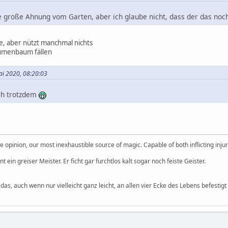
e große Ahnung vom Garten, aber ich glaube nicht, dass der das noch
de, aber nützt manchmal nichts
aumenbaum fällen
Mai 2020, 08:20:03
ich trotzdem
 opinion, our most inexhaustible source of magic. Capable of both inflicting inj
 ein greiser Meister. Er ficht gar furchtlos kalt sogar noch feiste Geister.
 das, auch wenn nur vielleicht ganz leicht, an allen vier Ecke des Lebens befestigt 