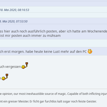
 18. Mai 2020, 08:16:53
18. Mai 2020, 07:53:50
uss hier auch noch ausführlich posten, aber ich hatte am Wochenende
ist mir posten auch immer zu mühsam
uch erst morgen. habe heute keine Lust mehr auf den PC
Buch vergessen
ro
 opinion, our most inexhaustible source of magic. Capable of both inflicting inj
 ein greiser Meister. Er ficht gar furchtlos kalt sogar noch feiste Geister.