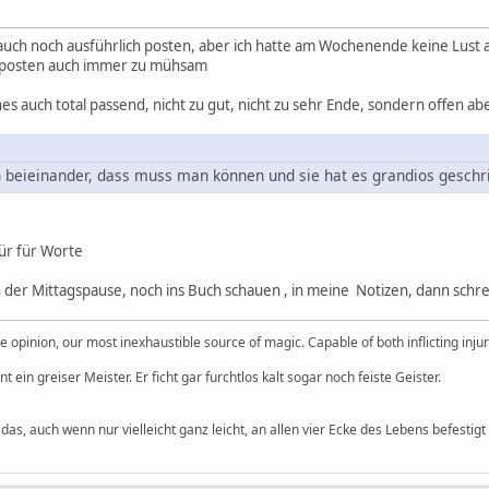
r auch noch ausführlich posten, aber ich hatte am Wochenende keine Lust 
r posten auch immer zu mühsam
es auch total passend, nicht zu gut, nicht zu sehr Ende, sondern offen a
h beieinander, dass muss man können und sie hat es grandios geschr
ür für Worte
 in der Mittagspause, noch ins Buch schauen , in meine Notizen, dann schr
 opinion, our most inexhaustible source of magic. Capable of both inflicting inj
 ein greiser Meister. Er ficht gar furchtlos kalt sogar noch feiste Geister.
 das, auch wenn nur vielleicht ganz leicht, an allen vier Ecke des Lebens befestigt 