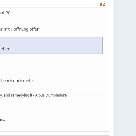
#2
auf PC
ber mit Hoffnung offen
ieben!
eibe ich noch mehr
ury, and remedying it - Albus Dumbledore
ist.