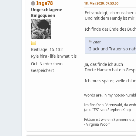
Inge78
18. Mai 2020, 07:53:50
Ungeschlagene
Entschuldigt, ich muss hie
Bingoqueen
Und mit dem Handy ist mi
Ich finde das Ende des Buch
Zitat
Glück und Trauer so na
Beiträge: 15.132
Ryle hira - life is what it is
Ort: Niederrhein
Ja, das finde ich auch
Dörte Hansen hat ein Gesp
Gespeichert
Ich muss später, vielleicht
Words are, in my not-so-humble
Im finst´ren Förenwald, da wohnt
(aus "ES" von Stephen King)
Fiktion ist wie ein Spinnennetz,
- Virginia Woolf