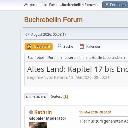
Willkommen im Forum „
Buchrebellin Forum
“.
Einloggen
Buchrebellin Forum
07. August 2026, 05:08:17
Übersicht
Suche
Kalender
Buchrebellin Forum
Leserunden
aktuelle Leserunden
►
►
►
Altes Land: Kapitel 17 bis En
Begonnen von Kathrin, 13. Mai 2020, 08:50:31
Seiten
1
NACH UNTEN
Kathrin
13. Mai 2020, 08:50:31
Globaler Moderator
Hier nur zum genannten Ab