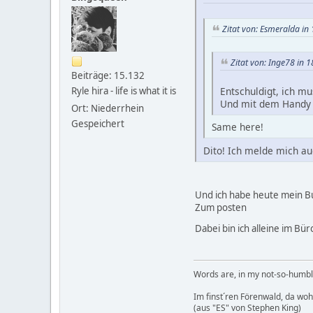
Zitat von: Esmeralda in
Zitat von: Inge78 in 
Beiträge: 15.132
Entschuldigt, ich m
Ryle hira - life is what it is
Und mit dem Handy 
Ort: Niederrhein
Gespeichert
Same here!
Dito! Ich melde mich a
Und ich habe heute mein 
Zum posten
Dabei bin ich alleine im Bü
Words are, in my not-so-humble
Im finst´ren Förenwald, da wohnt
(aus "ES" von Stephen King)