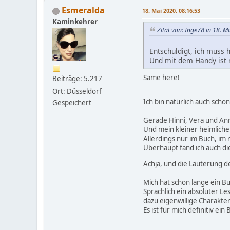
Esmeralda
18. Mai 2020, 08:16:53
Kaminkehrer
Zitat von: Inge78 in 18. M
Entschuldigt, ich muss 
Und mit dem Handy ist
Same here!
Beiträge: 5.217
Ort: Düsseldorf
Ich bin natürlich auch sch
Gespeichert
Gerade Hinni, Vera und Ann
Und mein kleiner heimlicher 
Allerdings nur im Buch, im
Überhaupt fand ich auch die
Achja, und die Läuterung 
Mich hat schon lange ein B
Sprachlich ein absoluter L
dazu eigenwillige Charakter
Es ist für mich definitiv e