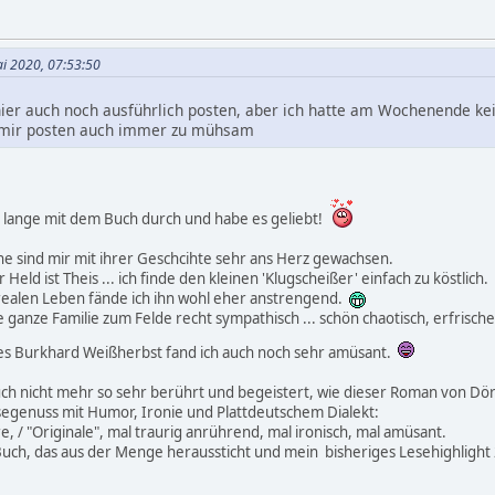
ai 2020, 07:53:50
hier auch noch ausführlich posten, aber ich hatte am Wochenende kei
 mir posten auch immer zu mühsam
on lange mit dem Buch durch und habe es geliebt!
e sind mir mit ihrer Geschcihte sehr ans Herz gewachsen.
Held ist Theis ... ich finde den kleinen 'Klugscheißer' einfach zu köstlich.
 realen Leben fände ich ihn wohl eher anstrengend.
 ganze Familie zum Felde recht sympathisch ... schön chaotisch, erfrische
des Burkhard Weißherbst fand ich auch noch sehr amüsant.
uch nicht mehr so sehr berührt und begeistert, wie dieser Roman von Dö
esegenuss mit Humor, Ironie und Plattdeutschem Dialekt:
e, / "Originale", mal traurig anrührend, mal ironisch, mal amüsant.
in Buch, das aus der Menge heraussticht und mein bisheriges Lesehighlight