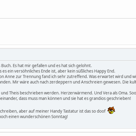
s Buch. Es hat mir gefallen und es hat sich gelohnt.
s es ein versöhnliches Ende ist, aber kein süßliches Happy End.
Anne zur Trennung fand ich sehr zutreffend. Was erwartet wird und wie s
tanden. Mir wäre auch nach zerdeppern und Anschreien gewesen. Die kult
eo und Theis beschrieben werden. Herzerwärmend. Und Vera als Oma. Soo
ieinander, dass muss man können und sie hat es grandios geschrieben!
schreiben, aber auf meiner Handy Tastatur ist das so doof
h noch einen wunderschönen Sonntag!