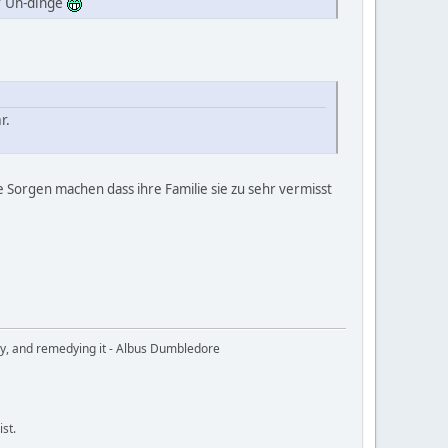
er Un-dinge
r.
e Sorgen machen dass ihre Familie sie zu sehr vermisst
ury, and remedying it - Albus Dumbledore
ist.