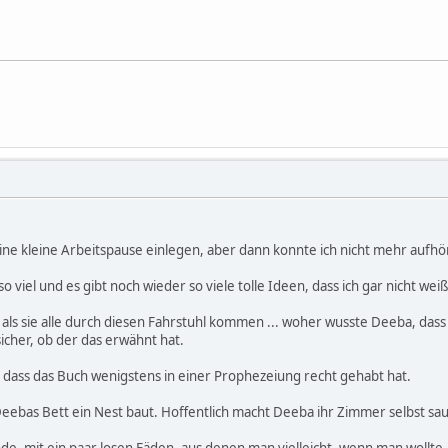
r eine kleine Arbeitspause einlegen, aber dann konnte ich nicht mehr aufhö
o viel und es gibt noch wieder so viele tolle Ideen, dass ich gar nicht we
, als sie alle durch diesen Fahrstuhl kommen ... woher wusste Deeba, das
sicher, ob der das erwähnt hat.
, dass das Buch wenigstens in einer Prophezeiung recht gehabt hat.
eebas Bett ein Nest baut. Hoffentlich macht Deeba ihr Zimmer selbst sau
 Ende, mit ein paar losen Fäden, aus denen man vielleicht, wenn man wollte