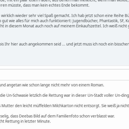
weren müsste, dass man kein echtes Ende bekommt.
wirklich wieder sehr viel Spaß gemacht. Ich hab jetzt schon eine Reihe B
so gut wie alles für mich auch funktioniert: Jugendbücher, Phantastik, SF, K
eht in diesem Monat auch noch auf meinem Einkaufszettel. Ich weiß nicht
 bis Ihr hier auch angekommen seid ... und jetzt muss ich noch ein bissch
nd angetan wie schon lange nicht mehr von einem Roman.
 die Un-Schwasie letzlich die Rettung war in dieser Un-Stadt voller Un-din
 Mutter den leicht müffelden Milchkarton nicht entsorgt. Sie weiß ja nicht
selig, dass Deebas Bild auf dem Familienfoto schon verblasst war.
icht Rettung in letzter Minute.