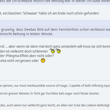
ass die Un-Schwasie letzlich die Rettung war in dieser Un-Stadt voll
t, ein bisschen "Schwasie" hätte ich am Ende noch schön gefunden
 gruselig, dass Deebas Bild auf dem Familienfoto schon verblasst wa
Hinsicht Rettung in letzter Minute.
nd ... aber wenn sie dann mal doch ganz umsiedeln will muss sie sich kein
den ist vielleicht doch schlimmer
er Phlegma Effekt aber nicht oder?
eba nicht vergessen oder
 opinion, our most inexhaustible source of magic. Capable of both inflicting inj
 ein greiser Meister. Er ficht gar furchtlos kalt sogar noch feiste Geister.
 das, auch wenn nur vielleicht ganz leicht, an allen vier Ecke des Lebens befestigt 