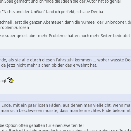
en Spaß gemacht und ich finde die Ideen die der Autor hat so genial
 "Nichts und der UnGun" fand ich perfekt, schlaue Deeba
schnell , erst die ganzen Abenteuer, dann die "Armee" der Unlondoner, 
Problem zu lösen
s war super gelöst aber mehr Probleme hätten noch mehr Seiten bedeute
nde, als sie alle durch diesen Fahrstuhl kommen ... woher wusste De
da jetzt nicht mehr sicher, ob der das erwähnt hat.
ragt
es Ende, mit ein paar losen Fäden, aus denen man vielleicht, wenn ma
ss man sich beschweren müsste, dass man kein echtes Ende bekommt
 die Option offen gehalten für einen zweiten Teil
, das Buch ist trotzdem wunderbar in sich abgeschlossen aber so offen 