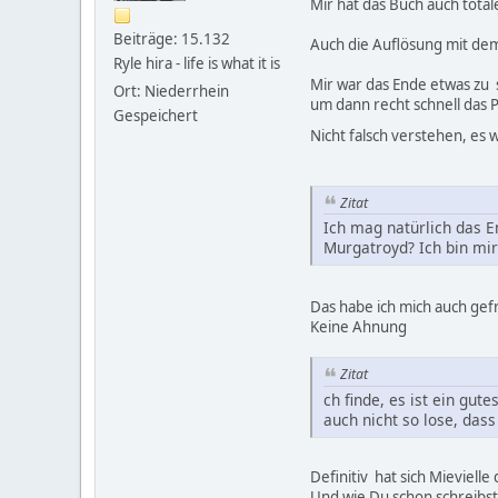
Mir hat das Buch auch total
Beiträge: 15.132
Auch die Auflösung mit dem
Ryle hira - life is what it is
Mir war das Ende etwas zu 
Ort: Niederrhein
um dann recht schnell das 
Gespeichert
Nicht falsch verstehen, e
Zitat
Ich mag natürlich das E
Murgatroyd? Ich bin mir 
Das habe ich mich auch gef
Keine Ahnung
Zitat
ch finde, es ist ein gut
auch nicht so lose, da
Definitiv hat sich Mievielle
Und wie Du schon schreibst