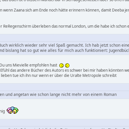
n wenn Zaana sich am Ende noch hätte erinnern können, damit Deeba je
 der ReRegenschirm überleben das normal London, um die habe ich schon
uch wirklich wieder sehr viel Spaß gemacht. Ich hab jetzt schon eine
Und bislang hat so gut wie alles für mich auch funktioniert: Jugendbüch
s Du uns Mievielle empfohlen hast
Efühl das andere Bücher des Autors es schwer bei mir haben könnten wei
ig lieben tue ich ihn nur wenn er über die Uralte Metropole schreibt
en und angetan wie schon lange nicht mehr von einem Roman
inig