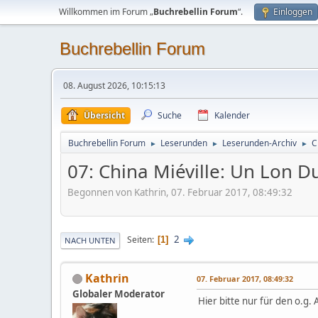
Willkommen im Forum „
Buchrebellin Forum
“.
Einloggen
Buchrebellin Forum
08. August 2026, 10:15:13
Übersicht
Suche
Kalender
Buchrebellin Forum
Leserunden
Leserunden-Archiv
C
►
►
►
07: China Miéville: Un Lon D
Begonnen von Kathrin, 07. Februar 2017, 08:49:32
2
Seiten
1
NACH UNTEN
Kathrin
07. Februar 2017, 08:49:32
Globaler Moderator
Hier bitte nur für den o.g.