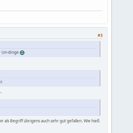
#3
er Un-dinge
r.
..
r als Begriff übrigens auch sehr gut gefallen. Wie hieß