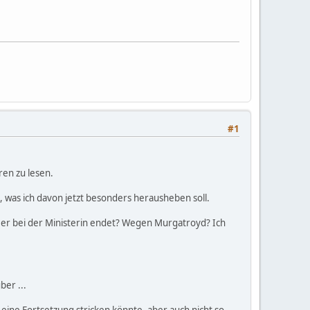
#1
ren zu lesen.
iß, was ich davon jetzt besonders herausheben soll.
s er bei der Ministerin endet? Wegen Murgatroyd? Ich
ber ...
, eine Fortsetzung stricken könnte, aber auch nicht so