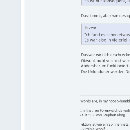
Es ist nur konsequent, d
Das stimmt, aber wie gesag
Zitat
Ich fand es schon etwas
Es war also in vielerlei 
Das war wirklich erschrecke
Obwohl, nicht vermisst wer
Andersherum funktioniert d
Die Unlonduner werden De
Words are, in my not-so-humble
Im finst´ren Förenwald, da wohnt
(aus "ES" von Stephen King)
Fiktion ist wie ein Spinnennetz,
- Virginia Woolf