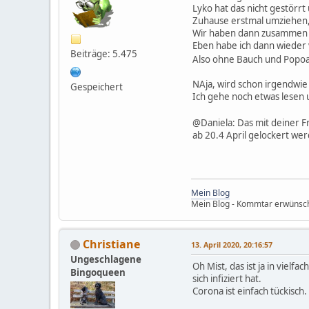
Lyko hat das nicht gestörrt
Zuhause erstmal umziehen, 
Wir haben dann zusammen g
Eben habe ich dann wiede
Beiträge: 5.475
Also ohne Bauch und Popoa
NAja, wird schon irgendwie r
Gespeichert
Ich gehe noch etwas lesen 
@Daniela: Das mit deiner F
ab 20.4 April gelockert werd
Mein Blog
Mein Blog - Kommtar erwünsc
Christiane
13. April 2020, 20:16:57
Ungeschlagene
Oh Mist, das ist ja in vielf
Bingoqueen
sich infiziert hat.
Corona ist einfach tückisc