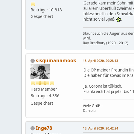
Gerade kam mein Sohn mit 
zu allem Überfluß zweimal R
Beiträge: 10.818
blitzschnell in den Schwit
Gespeichert
nicht so viel Spaß
.
Staunt euch die Augen aus dem K
wird.
Ray Bradbury (1920 - 2012)
sisquinanamook
13. April 2020, 20:28:13
Die OP meiner Freundin fin
Die haben für sowas im Kra
Ja, Corona ist tükisch.
Hero Member
Frankreich hat ja jetzt bis 
Beiträge: 4.386
Gespeichert
Viele Grüße
Daniela
Inge78
13. April 2020, 20:42:24