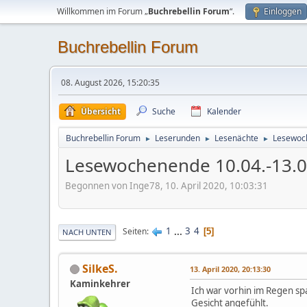
Willkommen im Forum „
Buchrebellin Forum
“.
Einloggen
Buchrebellin Forum
08. August 2026, 15:20:35
Übersicht
Suche
Kalender
Buchrebellin Forum
Leserunden
Lesenächte
Lesewoch
►
►
►
Lesewochenende 10.04.-13.04
Begonnen von Inge78, 10. April 2020, 10:03:31
1
...
3
4
Seiten
5
NACH UNTEN
SilkeS.
13. April 2020, 20:13:30
Kaminkehrer
Ich war vorhin im Regen spa
Gesicht angefühlt.