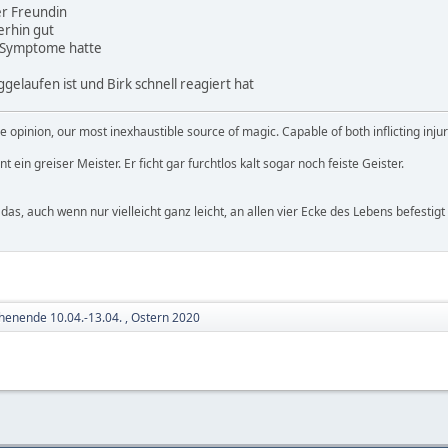
ner Freundin
erhin gut
ne Symptome hatte
gelaufen ist und Birk schnell reagiert hat
 opinion, our most inexhaustible source of magic. Capable of both inflicting inj
 ein greiser Meister. Er ficht gar furchtlos kalt sogar noch feiste Geister.
 das, auch wenn nur vielleicht ganz leicht, an allen vier Ecke des Lebens befestigt 
enende 10.04.-13.04. , Ostern 2020