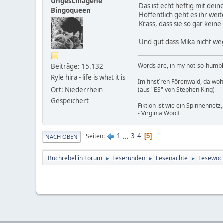
Ungeschlagene
Das ist echt heftig mit dei
Bingoqueen
Hoffentlich geht es ihr weit
Krass, dass sie so gar kei
Und gut dass Mika nicht weg
Words are, in my not-so-humble
Beiträge: 15.132
Ryle hira - life is what it is
Im finst´ren Förenwald, da wohnt
Ort: Niederrhein
(aus "ES" von Stephen King)
Gespeichert
Fiktion ist wie ein Spinnennetz,
- Virginia Woolf
1
...
3
4
Seiten
5
NACH OBEN
Buchrebellin Forum
Leserunden
Lesenächte
Lesewoch
►
►
►