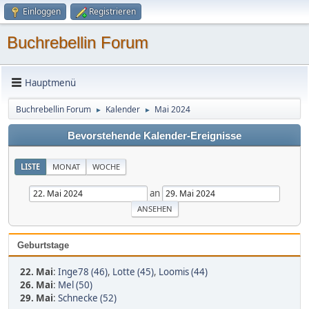
Einloggen
Registrieren
Buchrebellin Forum
Hauptmenü
Buchrebellin Forum
Kalender
Mai 2024
►
►
Bevorstehende Kalender-Ereignisse
LISTE
MONAT
WOCHE
an
Geburtstage
22. Mai
:
Inge78 (46)
,
Lotte (45)
,
Loomis (44)
26. Mai
:
Mel (50)
29. Mai
:
Schnecke (52)