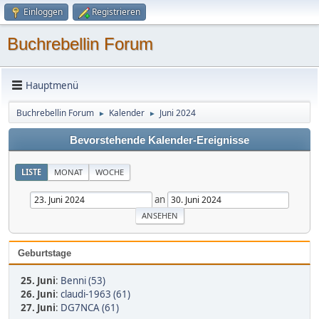
Einloggen
Registrieren
Buchrebellin Forum
Hauptmenü
Buchrebellin Forum
Kalender
Juni 2024
►
►
Bevorstehende Kalender-Ereignisse
LISTE
MONAT
WOCHE
an
Geburtstage
25. Juni
:
Benni (53)
26. Juni
:
claudi-1963 (61)
27. Juni
:
DG7NCA (61)