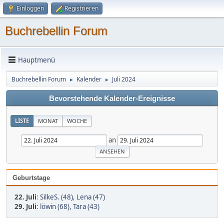
Einloggen
Registrieren
Buchrebellin Forum
Hauptmenü
Buchrebellin Forum
Kalender
Juli 2024
►
►
Bevorstehende Kalender-Ereignisse
LISTE
MONAT
WOCHE
an
Geburtstage
22. Juli
:
SilkeS. (48)
,
Lena (47)
29. Juli
:
löwin (68)
,
Tara (43)