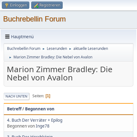
Einloggen
Registrieren
Buchrebellin Forum
Hauptmenü
Buchrebellin Forum
Leserunden
aktuelle Leserunden
►
►
Marion Zimmer Bradley: Die Nebel von Avalon
►
Marion Zimmer Bradley: Die
Nebel von Avalon
Seiten
1
NACH UNTEN
Betreff
/
Begonnen von
4. Buch Der Verräter + Epilog
Begonnen von
Inge78
3. Buch Der Hirschkönig