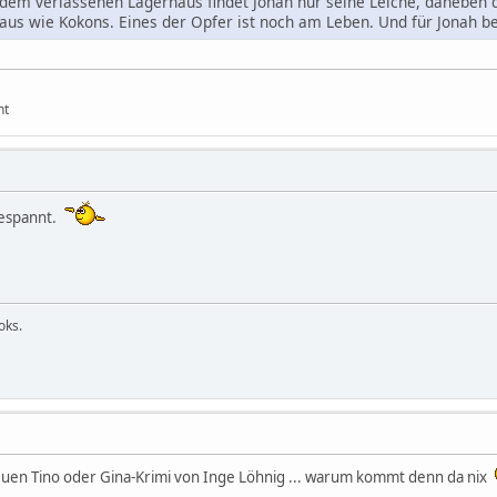
 dem verlassenen Lagerhaus findet Jonah nur seine Leiche, daneben dr
 aus wie Kokons. Eines der Opfer ist noch am Leben. Und für Jonah be
ht
gespannt.
ooks.
euen Tino oder Gina-Krimi von Inge Löhnig ... warum kommt denn da nix