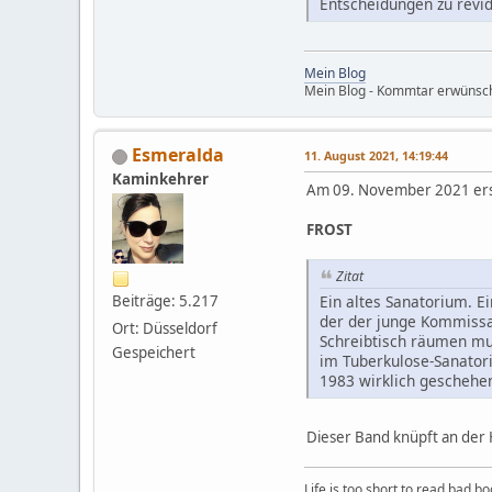
Entscheidungen zu revi
Mein Blog
Mein Blog - Kommtar erwünsc
Esmeralda
11. August 2021, 14:19:44
Kaminkehrer
Am 09. November 2021 ers
FROST
Zitat
Ein altes Sanatorium. E
Beiträge: 5.217
der der junge Kommissa
Ort: Düsseldorf
Schreibtisch räumen mus
Gespeichert
im Tuberkulose-Sanator
1983 wirklich geschehe
Dieser Band knüpft an der 
Life is too short to read bad b