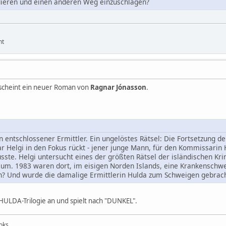
dieren und einen anderen Weg einzuschlagen?
ht
cheint ein neuer Roman von
Ragnar Jónasson
.
in entschlossener Ermittler. Ein ungelöstes Rätsel: Die Fortsetzung 
r Helgi in den Fokus rückt - jener junge Mann, für den Kommissarin
ste. Helgi untersucht eines der größten Rätsel der isländischen Kri
ium. 1983 waren dort, im eisigen Norden Islands, eine Krankensch
n? Und wurde die damalige Ermittlerin Hulda zum Schweigen gebrac
HULDA-Trilogie an und spielt nach "DUNKEL".
ooks.