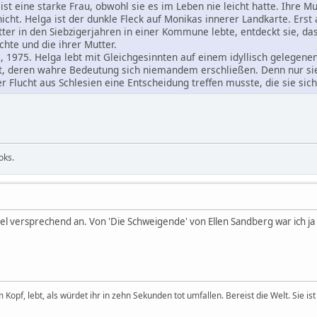
st eine starke Frau, obwohl sie es im Leben nie leicht hatte. Ihre M
nicht. Helga ist der dunkle Fleck auf Monikas innerer Landkarte. Er
tter in den Siebzigerjahren in einer Kommune lebte, entdeckt sie, da
chte und die ihrer Mutter.
1975. Helga lebt mit Gleichgesinnten auf einem idyllisch gelegenen B
, deren wahre Bedeutung sich niemandem erschließen. Denn nur sie
er Flucht aus Schlesien eine Entscheidung treffen musste, die sie sic
ooks.
iel versprechend an. Von 'Die Schweigende' von Ellen Sandberg war ich ja
opf, lebt, als würdet ihr in zehn Sekunden tot umfallen. Bereist die Welt. Sie ist 