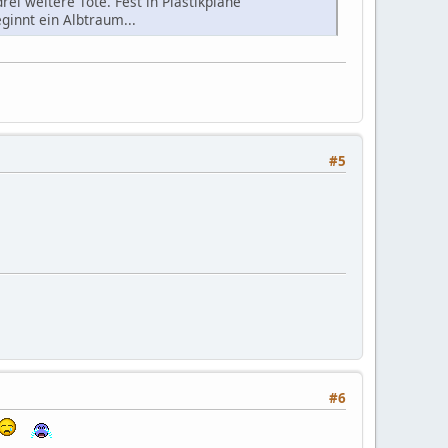
ei weitere Tote. Fest in Plastikplane
ginnt ein Albtraum...
#5
#6