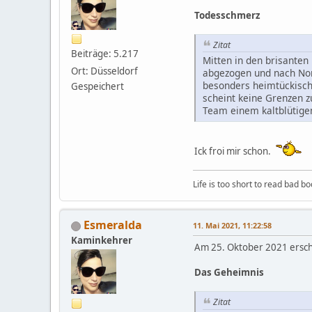
Todesschmerz
Zitat
Beiträge: 5.217
Mitten in den brisanten
Ort: Düsseldorf
abgezogen und nach Nor
besonders heimtückische
Gespeichert
scheint keine Grenzen z
Team einem kaltblütigen 
Ick froi mir schon.
Life is too short to read bad b
Esmeralda
11. Mai 2021, 11:22:58
Kaminkehrer
Am 25. Oktober 2021 ersc
Das Geheimnis
Zitat