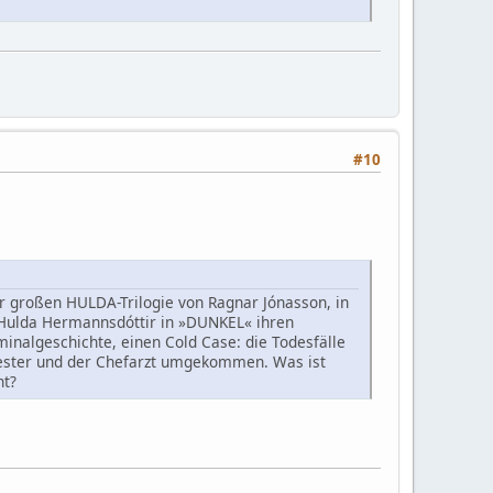
#10
der großen HULDA-Trilogie von Ragnar Jónasson, in
 Hulda Hermannsdóttir in »DUNKEL« ihren
minalgeschichte, einen Cold Case: die Todesfälle
wester und der Chefarzt umgekommen. Was ist
ht?