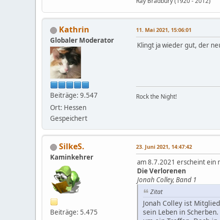
Ray Bradbury (1920 - 2012)
Kathrin
11. Mai 2021, 15:06:01
Globaler Moderator
Klingt ja wieder gut, der n
Beiträge: 9.547
Rock the Night!
Ort: Hessen
Gespeichert
SilkeS.
23. Juni 2021, 14:47:42
Kaminkehrer
am 8.7.2021 erscheint ein
Die Verlorenen
Jonah Colley, Band 1
Zitat
Jonah Colley ist Mitglie
sein Leben in Scherben.
Beiträge: 5.475