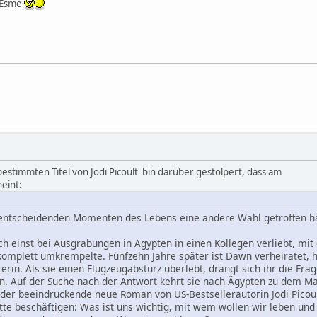
, Esme
estimmten Titel von Jodi Picoult bin darüber gestolpert, dass am
eint:
entscheidenden Momenten des Lebens eine andere Wahl getroffen h
ch einst bei Ausgrabungen in Ägypten in einen Kollegen verliebt, mit 
komplett umkrempelte. Fünfzehn Jahre später ist Dawn verheiratet, h
erin. Als sie einen Flugzeugabsturz überlebt, drängt sich ihr die Frag
n. Auf der Suche nach der Antwort kehrt sie nach Ägypten zu dem Mann
er beeindruckende neue Roman von US-Bestsellerautorin Jodi Picoult
tte beschäftigen: Was ist uns wichtig, mit wem wollen wir leben und