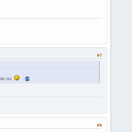
#7
 da nix
#8