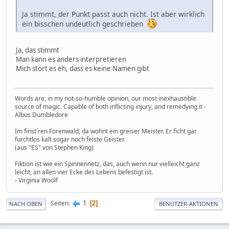
Ja stimmt, der Punkt passt auch nicht. Ist aber wirklich
ein bisschen undeutlich geschrieben
Ja, das stimmt
Man kann es anders interpretieren
Mich stört es eh, dass es keine Namen gibt
Words are, in my not-so-humble opinion, our most inexhaustible
source of magic. Capable of both inflicting injury, and remedying it -
Albus Dumbledore
Im finst´ren Förenwald, da wohnt ein greiser Meister. Er ficht gar
furchtlos kalt sogar noch feiste Geister.
(aus "ES" von Stephen King)
Fiktion ist wie ein Spinnennetz, das, auch wenn nur vielleicht ganz
leicht, an allen vier Ecke des Lebens befestigt ist.
- Virginia Woolf
1
Seiten
2
NACH OBEN
BENUTZER-AKTIONEN