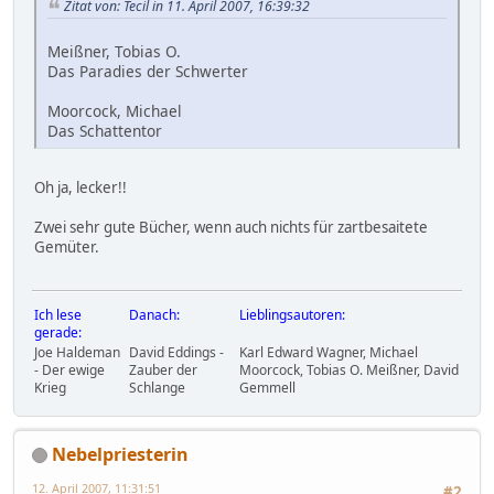
Zitat von: Tecil in 11. April 2007, 16:39:32
Meißner, Tobias O.
Das Paradies der Schwerter
Moorcock, Michael
Das Schattentor
Oh ja, lecker!!
Zwei sehr gute Bücher, wenn auch nichts für zartbesaitete
Gemüter.
Ich lese
Danach:
Lieblingsautoren:
gerade:
Joe Haldeman
David Eddings -
Karl Edward Wagner, Michael
- Der ewige
Zauber der
Moorcock, Tobias O. Meißner, David
Krieg
Schlange
Gemmell
Nebelpriesterin
12. April 2007, 11:31:51
#2