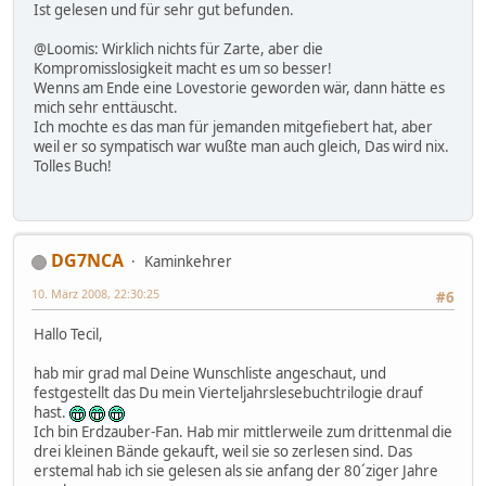
Ist gelesen und für sehr gut befunden.
@Loomis: Wirklich nichts für Zarte, aber die
Kompromisslosigkeit macht es um so besser!
Wenns am Ende eine Lovestorie geworden wär, dann hätte es
mich sehr enttäuscht.
Ich mochte es das man für jemanden mitgefiebert hat, aber
weil er so sympatisch war wußte man auch gleich, Das wird nix.
Tolles Buch!
DG7NCA
Kaminkehrer
10. März 2008, 22:30:25
#6
Hallo Tecil,
hab mir grad mal Deine Wunschliste angeschaut, und
festgestellt das Du mein Vierteljahrslesebuchtrilogie drauf
hast.
Ich bin Erdzauber-Fan. Hab mir mittlerweile zum drittenmal die
drei kleinen Bände gekauft, weil sie so zerlesen sind. Das
erstemal hab ich sie gelesen als sie anfang der 80´ziger Jahre