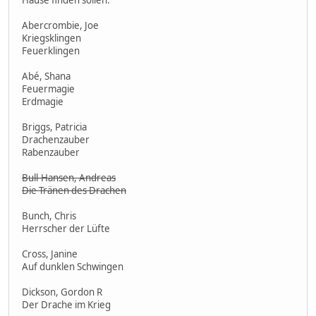
Abercrombie, Joe
Kriegsklingen
Feuerklingen
Abé, Shana
Feuermagie
Erdmagie
Briggs, Patricia
Drachenzauber
Rabenzauber
Bull-Hansen, Andreas
Die Tränen des Drachen
Bunch, Chris
Herrscher der Lüfte
Cross, Janine
Auf dunklen Schwingen
Dickson, Gordon R
Der Drache im Krieg