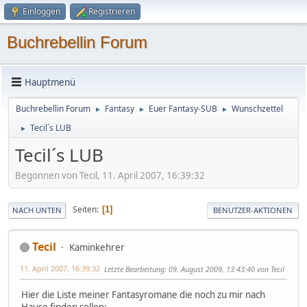
Einloggen
Registrieren
Buchrebellin Forum
Hauptmenü
Buchrebellin Forum
Fantasy
Euer Fantasy-SUB
Wunschzettel
►
►
►
Tecil´s LUB
►
Tecil´s LUB
Begonnen von Tecil, 11. April 2007, 16:39:32
Seiten
1
NACH UNTEN
BENUTZER-AKTIONEN
Tecil
Kaminkehrer
11. April 2007, 16:39:32
Letzte Bearbeitung
: 09. August 2009, 13:43:40 von Tecil
Hier die Liste meiner Fantasyromane die noch zu mir nach
Hause finden sollen: