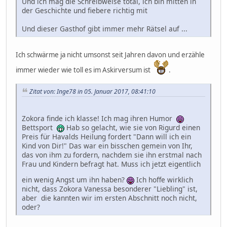
Und ich mag die Schreibweise total, ich bin mitten in
der Geschichte und fiebere richtig mit
Und dieser Gasthof gibt immer mehr Rätsel auf ...
Ich schwärme ja nicht umsonst seit Jahren davon und erzähle
immer wieder wie toll es im Askirversum ist
.
Zitat von: Inge78 in 05. Januar 2017, 08:41:10
Zokora finde ich klasse! Ich mag ihren Humor
Bettsport
Hab so gelacht, wie sie von Rigurd einen
Preis für Havalds Heilung fordert "Dann will ich ein
Kind von Dir!" Das war ein bisschen gemein von Ihr,
das von ihm zu fordern, nachdem sie ihn erstmal nach
Frau und Kindern befragt hat. Muss ich jetzt eigentlich
ein wenig Angst um ihn haben?
Ich hoffe wirklich
nicht, dass Zokora Vanessa besonderer "Liebling" ist,
aber die kannten wir im ersten Abschnitt noch nicht,
oder?