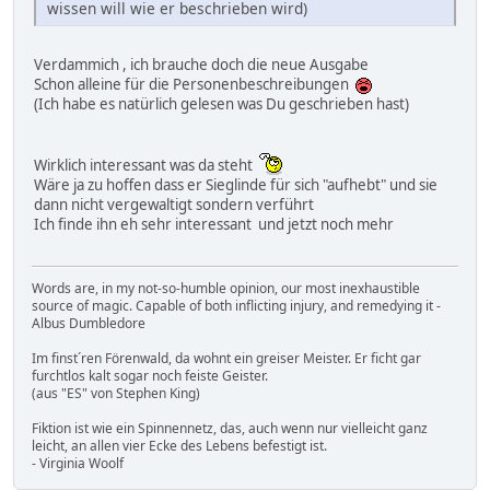
wissen will wie er beschrieben wird)
Verdammich , ich brauche doch die neue Ausgabe
Schon alleine für die Personenbeschreibungen
(Ich habe es natürlich gelesen was Du geschrieben hast)
Wirklich interessant was da steht
Wäre ja zu hoffen dass er Sieglinde für sich "aufhebt" und sie
dann nicht vergewaltigt sondern verführt
Ich finde ihn eh sehr interessant und jetzt noch mehr
Words are, in my not-so-humble opinion, our most inexhaustible
source of magic. Capable of both inflicting injury, and remedying it -
Albus Dumbledore
Im finst´ren Förenwald, da wohnt ein greiser Meister. Er ficht gar
furchtlos kalt sogar noch feiste Geister.
(aus "ES" von Stephen King)
Fiktion ist wie ein Spinnennetz, das, auch wenn nur vielleicht ganz
leicht, an allen vier Ecke des Lebens befestigt ist.
- Virginia Woolf