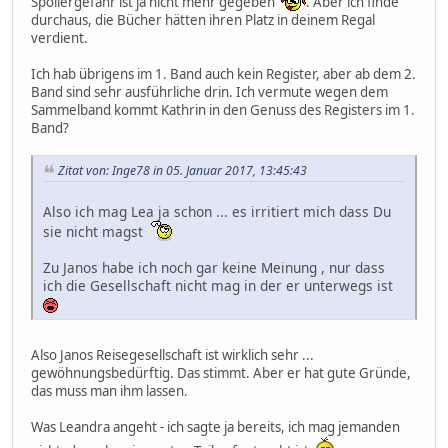
Spoilergefahr ist ja nicht mehr gegeben
. Aber ich finde
durchaus, die Bücher hätten ihren Platz in deinem Regal
verdient.
Ich hab übrigens im 1. Band auch kein Register, aber ab dem 2.
Band sind sehr ausführliche drin. Ich vermute wegen dem
Sammelband kommt Kathrin in den Genuss des Registers im 1.
Band?
Zitat von: Inge78 in 05. Januar 2017, 13:45:43
Also ich mag Lea ja schon ... es irritiert mich dass Du
sie nicht magst
Zu Janos habe ich noch gar keine Meinung , nur dass
ich die Gesellschaft nicht mag in der er unterwegs ist
Also Janos Reisegesellschaft ist wirklich sehr ...
gewöhnungsbedürftig. Das stimmt. Aber er hat gute Gründe,
das muss man ihm lassen.
Was Leandra angeht - ich sagte ja bereits, ich mag jemanden