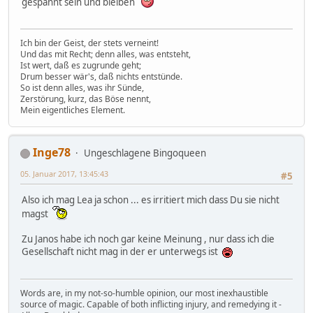
gespannt sein und bleiben
Ich bin der Geist, der stets verneint!
Und das mit Recht; denn alles, was entsteht,
Ist wert, daß es zugrunde geht;
Drum besser wär's, daß nichts entstünde.
So ist denn alles, was ihr Sünde,
Zerstörung, kurz, das Böse nennt,
Mein eigentliches Element.
Inge78
Ungeschlagene Bingoqueen
05. Januar 2017, 13:45:43
#5
Also ich mag Lea ja schon ... es irritiert mich dass Du sie nicht
magst
Zu Janos habe ich noch gar keine Meinung , nur dass ich die
Gesellschaft nicht mag in der er unterwegs ist
Words are, in my not-so-humble opinion, our most inexhaustible
source of magic. Capable of both inflicting injury, and remedying it -