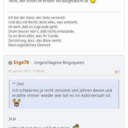
nicht, der schon im ersten Teil aufgetaucht ist
.
Ich bin der Geist, der stets verneint!
Und das mit Recht; denn alles, was entsteht,
Ist wert, daß es zugrunde geht;
Drum besser wär's, daß nichts entstünde.
So ist denn alles, was ihr Sünde,
Zerstörung, kurz, das Böse nennt,
Mein eigentliches Element.
Inge78
Ungeschlagene Bingoqueen
05. Januar 2017, 17:00:45
#7
Zitat
Ich schwärme ja nicht umsonst seit Jahren davon und
erzähle immer wieder wie toll es im Askirversum ist
.
Ja ja