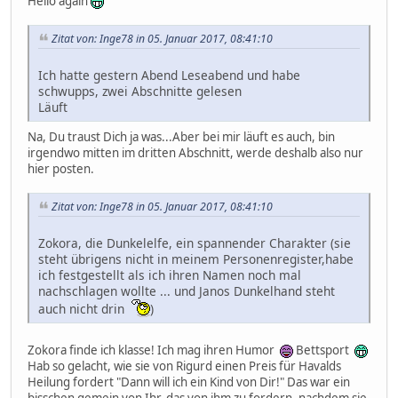
Hello again
Zitat von: Inge78 in 05. Januar 2017, 08:41:10
Ich hatte gestern Abend Leseabend und habe
schwupps, zwei Abschnitte gelesen
Läuft
Na, Du traust Dich ja was...Aber bei mir läuft es auch, bin
irgendwo mitten im dritten Abschnitt, werde deshalb also nur
hier posten.
Zitat von: Inge78 in 05. Januar 2017, 08:41:10
Zokora, die Dunkelelfe, ein spannender Charakter (sie
steht übrigens nicht in meinem Personenregister,habe
ich festgestellt als ich ihren Namen noch mal
nachschlagen wollte ... und Janos Dunkelhand steht
auch nicht drin
)
Zokora finde ich klasse! Ich mag ihren Humor
Bettsport
Hab so gelacht, wie sie von Rigurd einen Preis für Havalds
Heilung fordert "Dann will ich ein Kind von Dir!" Das war ein
bisschen gemein von Ihr, das von ihm zu fordern, nachdem sie