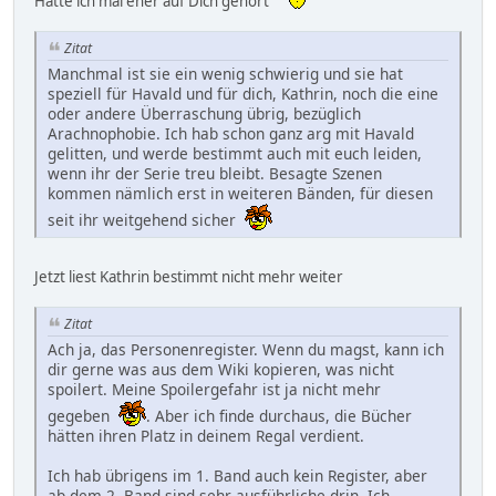
Hätte ich mal eher auf Dich gehört
Zitat
Manchmal ist sie ein wenig schwierig und sie hat
speziell für Havald und für dich, Kathrin, noch die eine
oder andere Überraschung übrig, bezüglich
Arachnophobie. Ich hab schon ganz arg mit Havald
gelitten, und werde bestimmt auch mit euch leiden,
wenn ihr der Serie treu bleibt. Besagte Szenen
kommen nämlich erst in weiteren Bänden, für diesen
seit ihr weitgehend sicher
Jetzt liest Kathrin bestimmt nicht mehr weiter
Zitat
Ach ja, das Personenregister. Wenn du magst, kann ich
dir gerne was aus dem Wiki kopieren, was nicht
spoilert. Meine Spoilergefahr ist ja nicht mehr
gegeben
. Aber ich finde durchaus, die Bücher
hätten ihren Platz in deinem Regal verdient.
Ich hab übrigens im 1. Band auch kein Register, aber
ab dem 2. Band sind sehr ausführliche drin. Ich