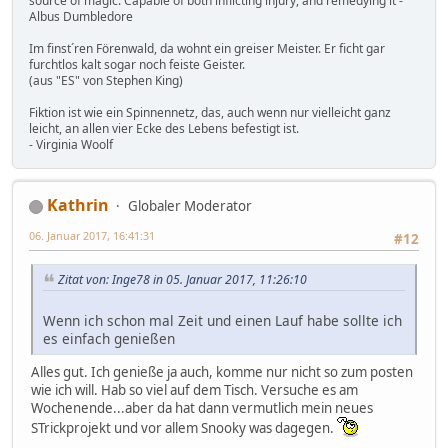
source of magic. Capable of both inflicting injury, and remedying it -
Albus Dumbledore
Im finst´ren Förenwald, da wohnt ein greiser Meister. Er ficht gar
furchtlos kalt sogar noch feiste Geister.
(aus "ES" von Stephen King)
Fiktion ist wie ein Spinnennetz, das, auch wenn nur vielleicht ganz
leicht, an allen vier Ecke des Lebens befestigt ist.
- Virginia Woolf
Kathrin
Globaler Moderator
06. Januar 2017, 16:41:31
#12
Zitat von: Inge78 in 05. Januar 2017, 11:26:10
Wenn ich schon mal Zeit und einen Lauf habe sollte ich
es einfach genießen
Alles gut. Ich genieße ja auch, komme nur nicht so zum posten
wie ich will. Hab so viel auf dem Tisch. Versuche es am
Wochenende...aber da hat dann vermutlich mein neues
STrickprojekt und vor allem Snooky was dagegen.