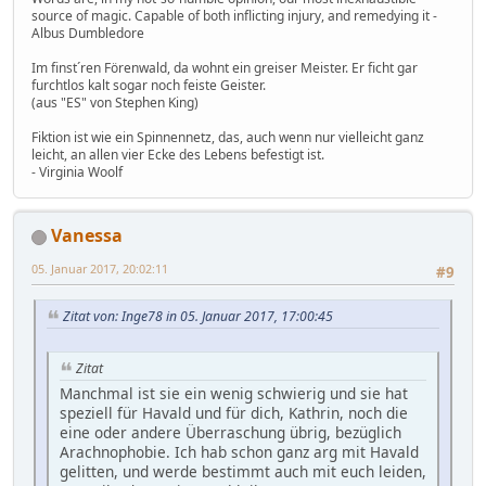
source of magic. Capable of both inflicting injury, and remedying it -
Albus Dumbledore
Im finst´ren Förenwald, da wohnt ein greiser Meister. Er ficht gar
furchtlos kalt sogar noch feiste Geister.
(aus "ES" von Stephen King)
Fiktion ist wie ein Spinnennetz, das, auch wenn nur vielleicht ganz
leicht, an allen vier Ecke des Lebens befestigt ist.
- Virginia Woolf
Vanessa
05. Januar 2017, 20:02:11
#9
Zitat von: Inge78 in 05. Januar 2017, 17:00:45
Zitat
Manchmal ist sie ein wenig schwierig und sie hat
speziell für Havald und für dich, Kathrin, noch die
eine oder andere Überraschung übrig, bezüglich
Arachnophobie. Ich hab schon ganz arg mit Havald
gelitten, und werde bestimmt auch mit euch leiden,