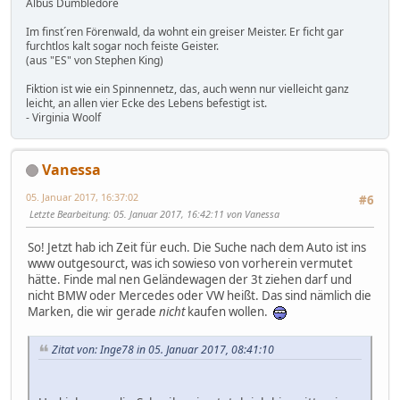
Albus Dumbledore
Im finst´ren Förenwald, da wohnt ein greiser Meister. Er ficht gar
furchtlos kalt sogar noch feiste Geister.
(aus "ES" von Stephen King)
Fiktion ist wie ein Spinnennetz, das, auch wenn nur vielleicht ganz
leicht, an allen vier Ecke des Lebens befestigt ist.
- Virginia Woolf
Vanessa
05. Januar 2017, 16:37:02
#6
Letzte Bearbeitung
: 05. Januar 2017, 16:42:11 von Vanessa
So! Jetzt hab ich Zeit für euch. Die Suche nach dem Auto ist ins
www outgesourct, was ich sowieso von vorherein vermutet
hätte. Finde mal nen Geländewagen der 3t ziehen darf und
nicht BMW oder Mercedes oder VW heißt. Das sind nämlich die
Marken, die wir gerade
nicht
kaufen wollen.
Zitat von: Inge78 in 05. Januar 2017, 08:41:10