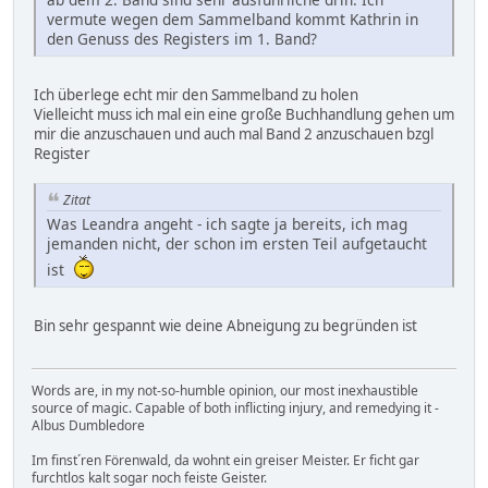
vermute wegen dem Sammelband kommt Kathrin in
den Genuss des Registers im 1. Band?
Ich überlege echt mir den Sammelband zu holen
Vielleicht muss ich mal ein eine große Buchhandlung gehen um
mir die anzuschauen und auch mal Band 2 anzuschauen bzgl
Register
Zitat
Was Leandra angeht - ich sagte ja bereits, ich mag
jemanden nicht, der schon im ersten Teil aufgetaucht
ist
Bin sehr gespannt wie deine Abneigung zu begründen ist
Words are, in my not-so-humble opinion, our most inexhaustible
source of magic. Capable of both inflicting injury, and remedying it -
Albus Dumbledore
Im finst´ren Förenwald, da wohnt ein greiser Meister. Er ficht gar
furchtlos kalt sogar noch feiste Geister.