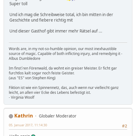
Super toll
Und ich mag die Schreibweise total, ich bin mitten in der
Geschichte und fiebere richtig mit
Und dieser Gasthof gibt immer mehr Rätsel auf ...
Words are, in my not-so-humble opinion, our most inexhaustible
source of magic. Capable of both inflicting injury, and remedying it -
Albus Dumbledore
Im finst´ren Förenwald, da wohnt ein greiser Meister. Er ficht gar
furchtlos kalt sogar noch feiste Geister.
(aus "ES" von Stephen King)
Fiktion ist wie ein Spinnennetz, das, auch wenn nur vielleicht ganz
leicht, an allen vier Ecke des Lebens befestigt ist.
- Virginia Woolf
Kathrin
Globaler Moderator
05. Januar 2017, 11:14:30
#2