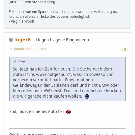
(aus "ES" von Stephen King)
Fiktion ist wie ein Spinnennetz, das, auch wenn nur vielleicht ganz
leicht, an allen vier Ecke des Lebens befestigt ist.
- Virginia Woolf
Inge78
Ungeschlagene Bingoqueen
05. Januar 2017, 17:01:22
#8
Zitat
So! Jetzt hab ich Zeit für euch. Die Suche nach dem
Auto ist ins www outgesourct, was ich sowieso von
vorherein vermutet hätte. Finde mal nen
Geländewagen der 3t ziehen darf und nicht BMW oder
Mercedes oder VW heißt. Das sind nämlich die Marken,
die wir gerade nicht kaufen wollen.
Shit, muss ein neues Auto her
Words are, in my not-so-humble opinion, our most inexhaustible