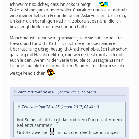
Ich war mir so sicher, dass ihr Zokora mögt
.
Zokora ist ein ganz wundervoller Charakter und sie ist definitiv
eine meiner liebsten Freundinnen im Askirversum. Und nein,
ich kann dich beruhigen Kathrin, Zokora ist es nicht, die ich
bevorzugt direkt raus geschrieben hätte.
Manchmal ist sie ein wenig schwierig und sie hat speziell für
Havald und für dich, Kathrin, noch die eine oder andere
Überraschung übrig, bezüglich Arachnophobie. Ich hab schon
ganz arg mit Havald gelitten, und werde bestimmt auch mit
euch leiden, wenn ihr der Serie treu bleibt. Besagte Szenen
kommen nämlich erst in weiteren Bänden, für diesen seit ihr
weitgehend sicher
Zitat von: Kathrin in 05. Januar 2017, 11:14:30
Zitat von: Inge78 in 05. Januar 2017, 08:41:10
Mit Sicherhheit hängt das mit dem Raum unter dem
Keller zusammen
Untote Zwerge
, schon die Idee finde ich super