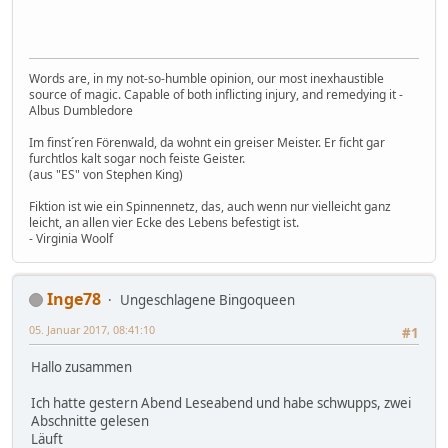
Words are, in my not-so-humble opinion, our most inexhaustible
source of magic. Capable of both inflicting injury, and remedying it -
Albus Dumbledore
Im finst´ren Förenwald, da wohnt ein greiser Meister. Er ficht gar
furchtlos kalt sogar noch feiste Geister.
(aus "ES" von Stephen King)
Fiktion ist wie ein Spinnennetz, das, auch wenn nur vielleicht ganz
leicht, an allen vier Ecke des Lebens befestigt ist.
- Virginia Woolf
Inge78
Ungeschlagene Bingoqueen
05. Januar 2017, 08:41:10
#1
Hallo zusammen
Ich hatte gestern Abend Leseabend und habe schwupps, zwei
Abschnitte gelesen
Läuft