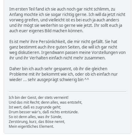
Im ersten Teil fand ich sie auch noch gar nicht schlimm, zu
Anfang mochte ich sie sogar richtig gerne. Ich will da jetzt nicht
vorweg greifen, und vielleicht ist es bei euch ja auch anders
und ihr mögt sie weiterhin so gerne wie jetzt. Ihr sollt euch ja
auch euer eigenes Bild machen können.
Es ist mehr ihre Persönlichkeit, die mir nicht gefällt. Sie hat
ganz bestimmt auch ihre guten Seiten, die will ich gar nicht
weg diskutieren. Irgendwann passen meine Vorstellungen von
ihr und ihr Verhalten einfach nicht mehr zusammen.
Daher bin ich auch sehr gespannt, ob ihr die gleichen
Probleme mit ihr bekommt wie ich, oder ob ich einfach nur
wieder ... sehr ausgeprägt schwierig bin ^^
Ich bin der Geist, der stets verneint!
Und das mit Recht; denn alles, was entsteht,
Ist wert, daß es zugrunde geht;
Drum besser wär's, daß nichts entstünde.
So ist denn alles, was ihr Sünde,
Zerstörung, kurz, das Böse nennt,
Mein eigentliches Element.