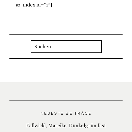
[az-index id=“1″]
Suchen
nach:
NEUESTE BEITRÄGE
Fallwickl, Mareike: Dunkelgrün fast