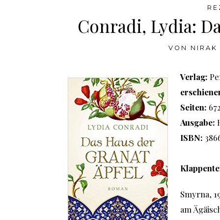
RE
Conradi, Lydia: D
VON
NIRAK
Verlag:
Pe
erschiene
Seiten:
67
Ausgabe:
ISBN:
3866
Klappente
Smyrna, 19
am Ägäisch