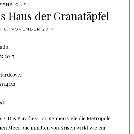
ZENSIONEN
as Haus der Granatäpfel
|
6. NOVEMBER 2017
ndo
n:
2017
2
Hardcover
124252
xt:
12: Das Paradies – so nennen viele die Metropole
en Meer, die inmitten von Krisen wirkt wie ein