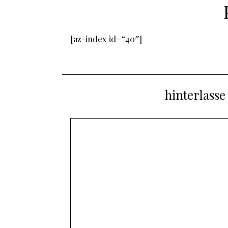
[az-index id=“40″]
hinterlass