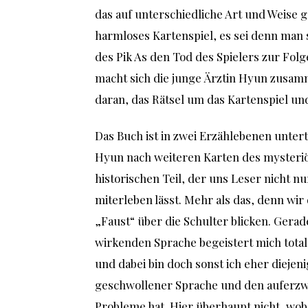
das auf unterschiedliche Art und Weise g
harmloses Kartenspiel, es sei denn man sp
des Pik As den Tod des Spielers zur Folge
macht sich die junge Ärztin Hyun zusa
daran, das Rätsel um das Kartenspiel und
Das Buch ist in zwei Erzählebenen untert
Hyun nach weiteren Karten des mysteriö
historischen Teil, der uns Leser nicht n
miterleben lässt. Mehr als das, denn wi
„Faust“ über die Schulter blicken. Gerade
wirkenden Sprache begeistert mich total.
und dabei bin doch sonst ich eher dieje
geschwollener Sprache und den auferzwu
Probleme hat. Hier überhaupt nicht, wobe