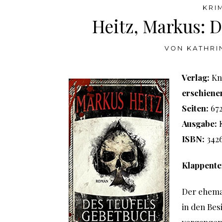
KRI
Heitz, Markus: 
VON
KATHRI
Verlag:
Kn
erschiene
Seiten:
67
Ausgabe:
ISBN:
342
Klappente
Der ehema
in den Bes
vergangene