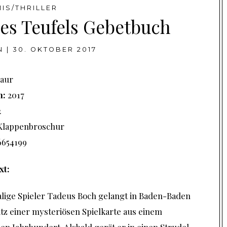
MIS/THRILLER
Des Teufels Gebetbuch
N
|
30. OKTOBER 2017
aur
n:
2017
2
Klappenbroschur
6654199
xt:
lige Spieler Tadeus Boch gelangt in Baden-Baden
itz einer mysteriösen Spielkarte aus einem
n Jahrhundert. Alsbald gerät er in einen Strudel