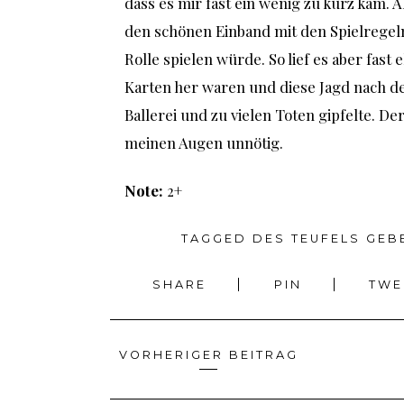
dass es mir fast ein wenig zu kurz kam. A
den schönen Einband mit den Spielregeln
Rolle spielen würde. So lief es aber fast 
Karten her waren und diese Jagd nach de
Ballerei und zu vielen Toten gipfelte. D
meinen Augen unnötig.
Note:
2+
TAGGED
DES TEUFELS GEB
SHARE
PIN
TW
VORHERIGER BEITRAG
Beitragsnavigation