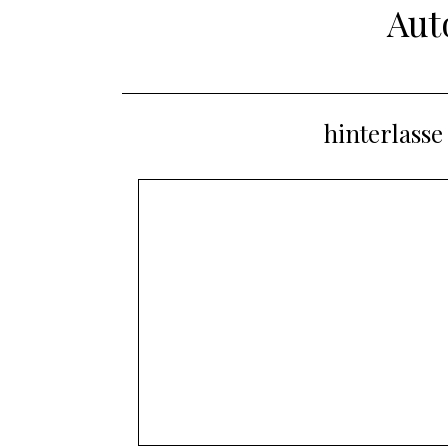
Aut
hinterlass