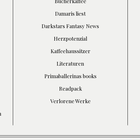
Bücherkaffee
Damaris liest
Darkstars Fantasy News
Herzpotenzial
Kaffeehaussitzer
Literaturen
Primaballerinas books
Readpack
Verlorene Werke
h