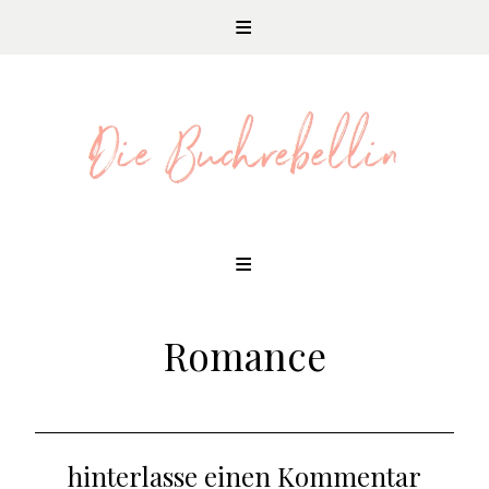
REZENSIONEN UND LITERATURNEWS
Skip
to
content
Romance
hinterlasse einen Kommentar