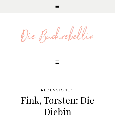
REZENSIONEN UND LITERATURNEWS
Skip
to
content
REZENSIONEN
Fink, Torsten: Die
Diebin