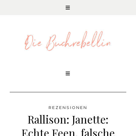
REZENSIONEN UND LITERATURNEWS
Skip
to
content
REZENSIONEN
Rallison: Janette:
Echte Feen, falsche