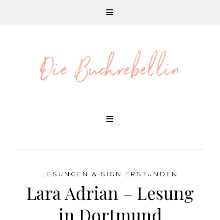
REZENSIONEN UND LITERATURNEWS
Skip
to
content
LESUNGEN & SIGNIERSTUNDEN
Lara Adrian – Lesung
in Dortmund