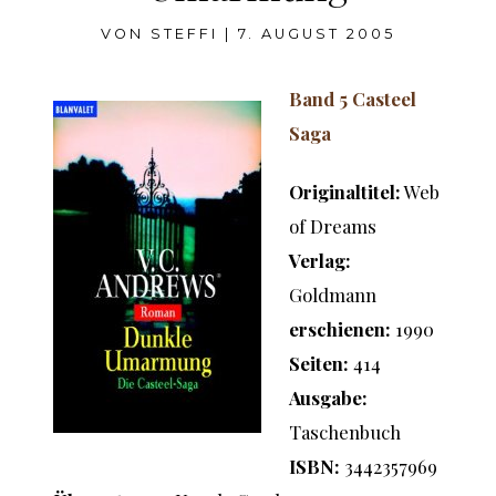
VON
STEFFI
|
7. AUGUST 2005
Band 5 Casteel
Saga
Originaltitel:
Web
of Dreams
Verlag:
Goldmann
erschienen:
1990
Seiten:
414
Ausgabe:
Taschenbuch
ISBN:
3442357969