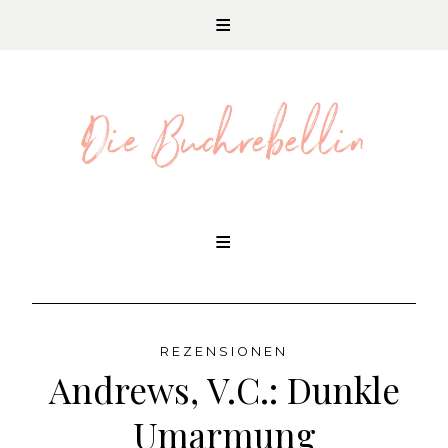
REZENSIONEN UND LITERATURNEWS
Skip
to
content
REZENSIONEN
Andrews, V.C.: Dunkle
Umarmung