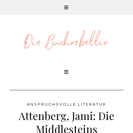
REZENSIONEN UND LITERATURNEWS
Skip
to
content
ANSPRUCHSVOLLE LITERATUR
Attenberg, Jami: Die
Middlesteins