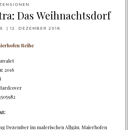
ZENSIONEN
tra: Das Weihnachtsdorf
B.
|
12. DEZEMBER 2016
ierhofen Reihe
nvalet
n:
2016
8
Hardcover
4505982
xt:
ang Dezember im malerischen Allgäu. Maierhofen