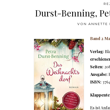
RE
Durst-Benning, Pe
VON
ANNETTE 
Band 2 Ma
Verlag:
Bla
erschiene
Seiten:
20
Ausgabe:
ISBN:
376
Klappente
Es ist Anf