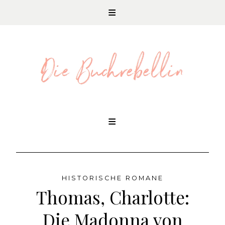
REZENSIONEN UND LITERATURNEWS
Skip
to
content
HISTORISCHE ROMANE
Thomas, Charlotte:
Die Madonna von