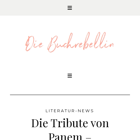
REZENSIONEN UND LITERATURNEWS
Skip
to
content
LITERATUR-NEWS
Die Tribute von
Panem –