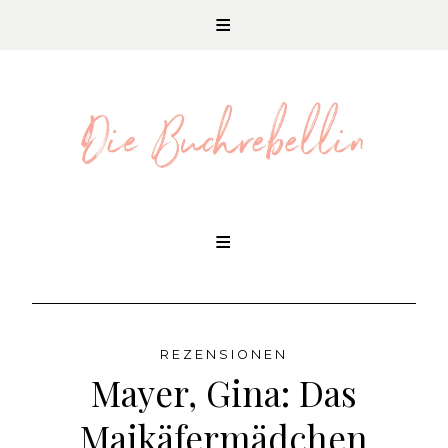
REZENSIONEN UND LITERATURNEWS
Skip
to
content
REZENSIONEN
Mayer, Gina: Das
Maikäfermädchen