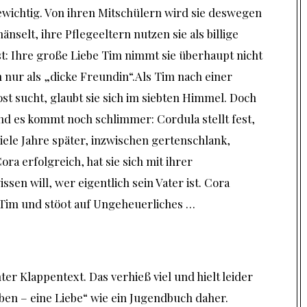
ewichtig. Von ihren Mitschülern wird sie deswegen
nselt, ihre Pflegeeltern nutzen sie als billige
st: Ihre große Liebe Tim nimmt sie überhaupt nicht
 nur als „dicke Freundin“.Als Tim nach einer
st sucht, glaubt sie sich im siebten Himmel. Doch
nd es kommt noch schlimmer: Cordula stellt fest,
iele Jahre später, inzwischen gertenschlank,
ra erfolgreich, hat sie sich mit ihrer
ssen will, wer eigentlich sein Vater ist. Cora
 Tim und stö0t auf Ungeheuerliches …
er Klappentext. Das verhieß viel und hielt leider
en – eine Liebe“ wie ein Jugendbuch daher.