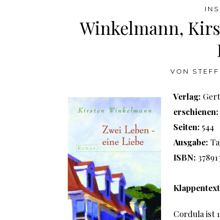
IN
Winkelmann, Kirs
VON
STEFF
Verlag:
Ger
erschienen:
Seiten:
544
Ausgabe:
Ta
ISBN:
37891
Klappentext
Cordula ist 