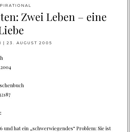
SPIRATIONAL
ten: Zwei Leben – eine
Liebe
I
|
23. AUGUST 2005
th
2004
schenbuch
32187
:
16 und hat ein „schwerwiegendes“ Problem: Sie ist